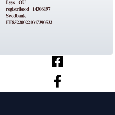
Lyys OÜ
registrikood 14306197
Swedbank
EE852200221067390532