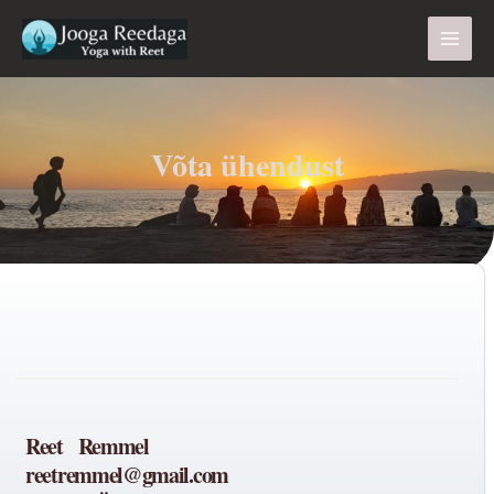
Skip
Main
to
Men
content
Võta ühendust
Reet Remmel
reetremmel@gmail.com